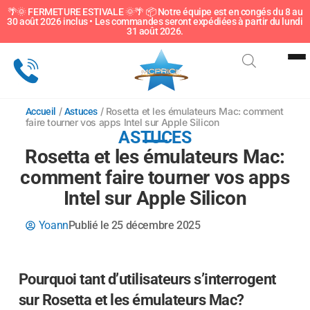
🌴🌞 FERMETURE ESTIVALE 🌞🌴 📦 Notre équipe est en congés du 8 au
30 août 2026 inclus • Les commandes seront expédiées à partir du lundi
Sous-catégorie
31 août 2026.
/
/ Rosetta et les émulateurs Mac: comment
Accueil
Astuces
faire tourner vos apps Intel sur Apple Silicon
ASTUCES
Rosetta et les émulateurs Mac:
comment faire tourner vos apps
Intel sur Apple Silicon
Yoann
Publié le
25 décembre 2025
Pourquoi tant d’utilisateurs s’interrogent
sur Rosetta et les émulateurs Mac?