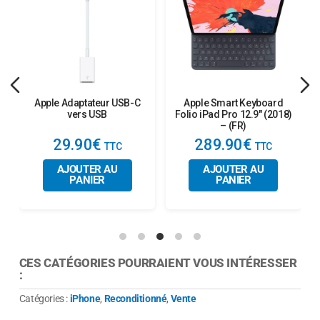
Caractéristiques techniques
principales
Écran :
OLED Super Retina XDR 6,1″ – 120
Hz
Apple Adaptateur USB-C
Apple Smart Keyboard
vers USB
Folio iPad Pro 12.9″ (2018)
– (FR)
Puce :
Apple A16 Bionic
29.90€
289.90€
Stockage :
128 Go / 256 Go / 512 Go / 1
AJOUTER AU
AJOUTER AU
PANIER
PANIER
To
Appareil photo :
Triple capteur dont un
48
Mpx
CES CATÉGORIES POURRAIENT VOUS INTÉRESSER
:
Batterie :
NEUVE – Remplacée par
McPrice
Catégories :
iPhone
,
Reconditionné
,
Vente