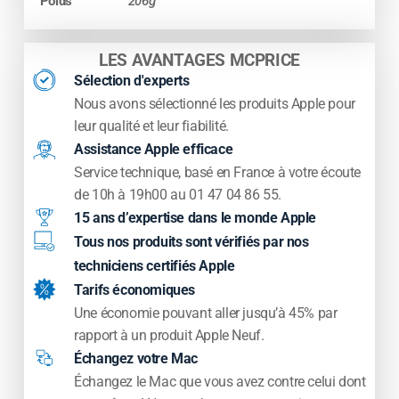
Poids
206g
photo.
????
Appareil photo Pro 48 Mpx –
LES AVANTAGES MCPRICE
Capteur révolutionnaire
Sélection d'experts
Nous avons sélectionné les produits Apple pour
Le module principal 48 Mpx offre :
leur qualité et leur fiabilité.
Assistance Apple efficace
une netteté 4x supérieure
Service technique, basé en France à votre écoute
de 10h à 19h00 au 01 47 04 86 55.
d’excellentes performances en basse
15 ans d’expertise dans le monde Apple
lumière
Tous nos produits sont vérifiés par nos
techniciens certifiés Apple
un mode Cinématique amélioré
Tarifs économiques
Une économie pouvant aller jusqu’à 45% par
un zoom optique plus précis
rapport à un produit Apple Neuf.
Échangez votre Mac
des couleurs plus fidèles
Échangez le Mac que vous avez contre celui dont