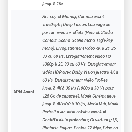
jusqu’à 15x
????️
Dynamic Island : une
expérience interactive unique
Animoji et Memoji, Caméra avant
TrueDepth, Deep Fusion, Éclairage de
L’encoche disparaît pour laisser place à une
portrait avec six effets (Naturel, Studio,
zone intelligente et interactive :
Dynamic Island
.
Contour, Scène, Scène mono, High‑key
Elle affiche en direct :
mono), Enregistrement vidéo 4K à 24, 25,
30 ou 60 i/s, Enregistrement vidéo HD
notifications
1080p à 25, 30 ou 60 i/s, Enregistrement
musique en cours
vidéo HDR avec Dolby Vision jusqu’à 4K à
60 i/s, Enregistrement vidéo ProRes
minuteurs
jusqu’à 4K à 30 i/s (1080p à 30 i/s pour
APN Avant
128 Go de capacité), Mode Cinématique
GPS
jusqu’à 4K HDR à 30 i/s, Mode Nuit, Mode
Portrait avec effet bokeh avancé et
activités Live
Contrôle de la profondeur, Ouverture ƒ/1,9,
Photonic Engine, Photos 12 Mpx, Prise en
Un vrai plus en ergonomie et en fluidité