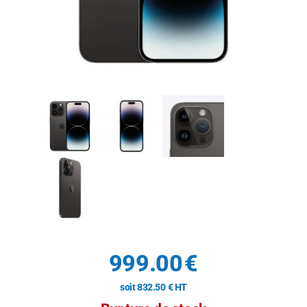
999.00
€
soit
832.50
€
HT