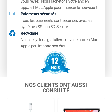
vous rêvez ! Nous rachetons votre ancien
Parfait pour les créateurs, photographes ou
appareil Mac Apple pour financer le nouveau !
utilisateurs exigeants.
Paiements sécurisés
????
Sécurité avancée : Détection
Tous les paiements sont sécurisés avec les
d’accident & SOS
systèmes SSL ou 3D Secure.
Recyclage
L’iPhone 14 Pro peut :
Nous recyclons gratuitement votre ancien Mac
Apple peu importe son état.
détecter un accident de voiture
appeler automatiquement les secours
transmettre votre localisation même sans
réseau
NOS CLIENTS ONT AUSSI
CONSULTÉ
informer vos contacts d’urgence
Une fonctionnalité qui peut sauver des vies.