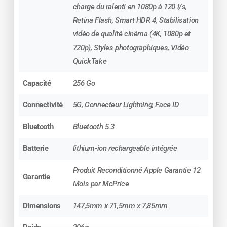
charge du ralenti en 1080p à 120 i/s,
d’utilisation.
Retina Flash, Smart HDR 4, Stabilisation
vidéo de qualité cinéma (4K, 1080p et
????
Écran Super Retina XDR –
720p), Styles photographiques, Vidéo
OLED 6,1’’
QuickTake
Un affichage exceptionnel :
Capacité
256 Go
couleurs éclatantes
Connectivité
5G, Connecteur Lightning, Face ID
noirs profonds
Bluetooth
Bluetooth 5.3
Batterie
lithium‑ion rechargeable intégrée
luminosité record en plein soleil
Produit Reconditionné Apple Garantie 12
fluidité incomparable avec ProMotion
Garantie
Mois par McPrice
(jusqu’à 120 Hz)
Dimensions
147,5mm x 71,5mm x 7,85mm
Idéal pour les vidéos, le gaming ou la retouche