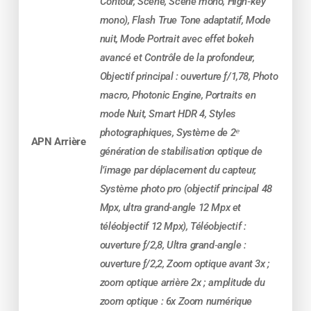
Contour, Scène, Scène mono, High‑key
sécurisé (3x possible)
mono), Flash True Tone adaptatif, Mode
nuit, Mode Portrait avec effet bokeh
⚡
La puissance de la Puce A16
avancé et Contrôle de la profondeur,
Bionic
Objectif principal : ouverture ƒ/1,78, Photo
L’iPhone 14 Pro est doté du processeur le plus
macro, Photonic Engine, Portraits en
rapide jamais installé sur un iPhone au moment
mode Nuit, Smart HDR 4, Styles
de sa sortie.
photographiques, Système de 2ᵉ
APN Arrière
Il offre :
génération de stabilisation optique de
l’image par déplacement du capteur,
une vitesse accrue pour les apps
Système photo pro (objectif principal 48
gourmandes, jeux, montage vidéo
Mpx, ultra grand-angle 12 Mpx et
téléobjectif 12 Mpx), Téléobjectif :
une consommation énergétique optimisée
ouverture ƒ/2,8, Ultra grand‑angle :
ouverture ƒ/2,2, Zoom optique avant 3x ;
une autonomie améliorée grâce à une
zoom optique arrière 2x ; amplitude du
meilleure gestion thermique
zoom optique : 6x Zoom numérique