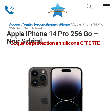
Sous-catégorie
Accueil
/
Vente
/
Reconditionné
/
iPhone
/ Apple iPhone 14 Pro
256 Go – Noir Sidéral
Apple iPhone 14 Pro 256 Go –
Noir Sidéral
+ Coque de protection en silicone OFFERTE