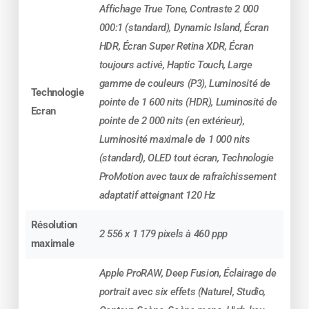
remplacée par un modèle neuf pour garantir une
Affichage True Tone, Contraste 2 000
expérience optimale.
000:1 (standard), Dynamic Island, Écran
HDR, Écran Super Retina XDR, Écran
????
Reconditionnement Premium
toujours activé, Haptic Touch, Large
McPrice
gamme de couleurs (P3), Luminosité de
Technologie
✔ Tests complets
pointe de 1 600 nits (HDR), Luminosité de
Ecran
✔ Nettoyage approfondi
pointe de 2 000 nits (en extérieur),
✔ Remplacement des pièces usées
Luminosité maximale de 1 000 nits
✔ 100 % fonctionnel, compatible iOS
(standard), OLED tout écran, Technologie
✔ Données effacées selon les normes RGPD
ProMotion avec taux de rafraîchissement
adaptatif atteignant 120 Hz
????️
Garantie 1 an & Service SAV en
Résolution
France
2 556 x 1 179 pixels à 460 ppp
maximale
Bénéficiez d’un vrai service client, d’un atelier
certifié et d’un suivi personnalisé.
Apple ProRAW, Deep Fusion, Éclairage de
portrait avec six effets (Naturel, Studio,
????
Livraison rapide & Paiement