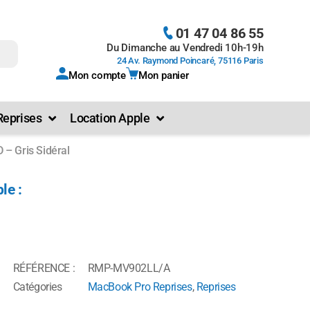
01 47 04 86 55
Du Dimanche au Vendredi 10h-19h
24 Av. Raymond Poincaré, 75116 Paris
Mon compte
Mon panier
Reprises
Location Apple
– Gris Sidéral
le :
RÉFÉRENCE :
RMP-MV902LL/A
Catégories
MacBook Pro Reprises
,
Reprises