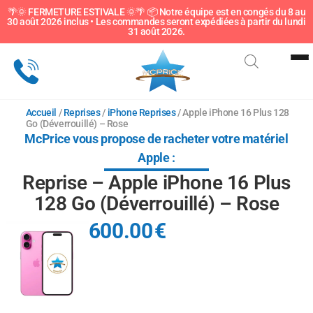
🌴🌞 FERMETURE ESTIVALE 🌞🌴 📦 Notre équipe est en congés du 8 au
30 août 2026 inclus • Les commandes seront expédiées à partir du lundi
Sous-catégorie
31 août 2026.
Accueil
/
Reprises
/
iPhone Reprises
/ Apple iPhone 16 Plus 128
Go (Déverrouillé) – Rose
McPrice vous propose de racheter votre matériel
Apple :
Reprise – Apple iPhone 16 Plus
128 Go (Déverrouillé) – Rose
600.00
€