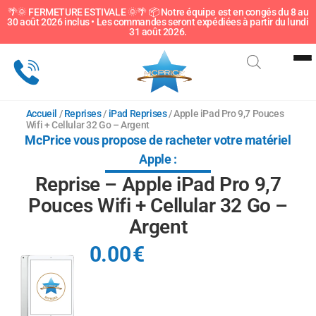
🌴🌞 FERMETURE ESTIVALE 🌞🌴 📦 Notre équipe est en congés du 8 au
30 août 2026 inclus • Les commandes seront expédiées à partir du lundi
Sous-catégorie
31 août 2026.
Accueil
/
Reprises
/
iPad Reprises
/ Apple iPad Pro 9,7 Pouces
Wifi + Cellular 32 Go – Argent
McPrice vous propose de racheter votre matériel
Apple :
Reprise – Apple iPad Pro 9,7
Pouces Wifi + Cellular 32 Go –
Argent
0.00
€