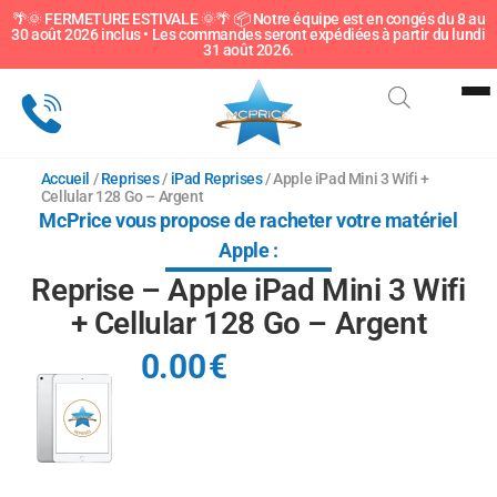
🌴🌞 FERMETURE ESTIVALE 🌞🌴 📦 Notre équipe est en congés du 8 au
30 août 2026 inclus • Les commandes seront expédiées à partir du lundi
Sous-catégorie
31 août 2026.
Accueil
/
Reprises
/
iPad Reprises
/ Apple iPad Mini 3 Wifi +
Cellular 128 Go – Argent
McPrice vous propose de racheter votre matériel
Apple :
Reprise – Apple iPad Mini 3 Wifi
+ Cellular 128 Go – Argent
0.00
€