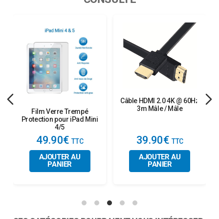
Câble HDMI 2.0 4K @ 60Hz
3m Mâle / Mâle
Film Verre Trempé
Protection pour iPad Mini
4/5
49.90€
39.90€
AJOUTER AU
AJOUTER AU
PANIER
PANIER