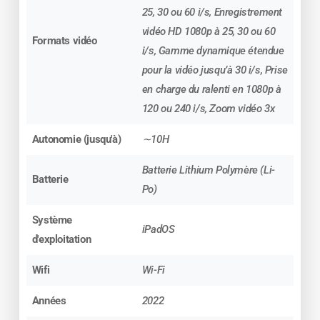
25, 30 ou 60 i/s, Enregistrement
L’iPad 10ème génération se décline en 4
vidéo HD 1080p à 25, 30 ou 60
couleurs : bleu, argent, rose et jaune. Il présente
Formats vidéo
i/s, Gamme dynamique étendue
également des bords plus plats. Le bouton
pour la vidéo jusqu’à 30 i/s, Prise
Home a été supprimé, et le Touch ID a été
en charge du ralenti en 1080p à
déplacé vers le bouton d’alimentation situé en
120 ou 240 i/s, Zoom vidéo 3x
haut de l’écran, pour un rendu plus élégant et
plus moderne. Il dispose d’un écran plus grand
Autonomie (jusqu'à)
∼10H
que son prédécesseur et offre un bel écran
Batterie Lithium Polymère (Li-
Retina de 10,9 Pouces. Désormais, la caméra
Batterie
Po)
frontale se situe sur le côté droit de l’iPad, afin de
profiter d’une expérience d’appel vidéo plus
Système
iPadOS
naturelle.
d'exploitation
Wifi
Wi-Fi
Années
2022