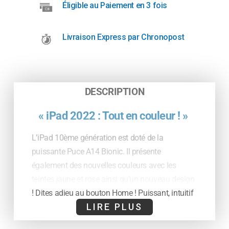
Éligible au Paiement en 3 fois
Livraison Express par Chronopost
DESCRIPTION
« iPad 2022 : Tout en couleur ! »
L’iPad 10ème génération est doté de la
puissante Puce A14 Bionic. Il présente
également des nouvelles couleurs avec les
teintes jaune et rose ainsi qu’un nouveau design
! Dites adieu au bouton Home ! Puissant, intuitif
LIRE PLUS
et polyvalent, demandez lui une tâche, il
l’exécutera. Vous pouvez tout faire avec ! Vous