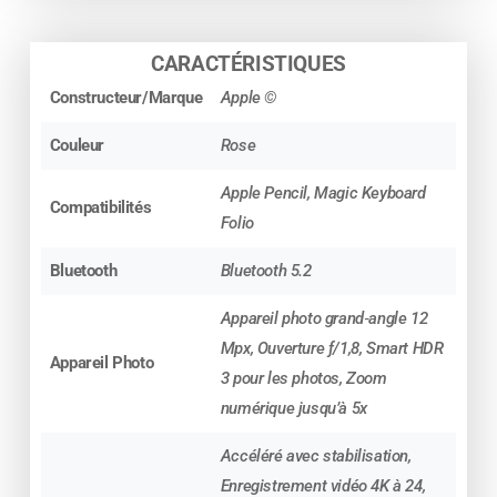
allez l’adorer. Il assure des performances
graphiques à la hauteur de vos envies. Idéal pour
CARACTÉRISTIQUES
jouer à vos jeux préférés de grandes qualités.
Constructeur/Marque
Apple ©
Couleur
Rose
Une autonomie exceptionnelle.
Apple Pencil, Magic Keyboard
Avec une autonomie d’une journée, cet appareil
Compatibilités
Folio
sera toujours prêt à vous accompagner dans
toutes vos aventures ! Que vous travailliez, que
Bluetooth
Bluetooth 5.2
vous jouiez à vos jeux préférés ou que vous
regardiez un film, vous pouvez oublier les
Appareil photo grand‑angle 12
contraintes de temps. Vous pouvez vous arrêter
Mpx, Ouverture ƒ/1,8, Smart HDR
Appareil Photo
quand vous le souhaitez !
3 pour les photos, Zoom
numérique jusqu’à 5x
Accéléré avec stabilisation,
Enregistrement vidéo 4K à 24,
Un design rafraîchit.